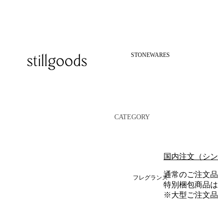
STONEWARES
CATEGORY
COASTERS
INCENSE
国内注文（シン
HOLDERS
通常のご注文品は
TRAYS
フレグランス
特別梱包商品はAra
CATCHALLS
※大型ご注文品の配送
JARS