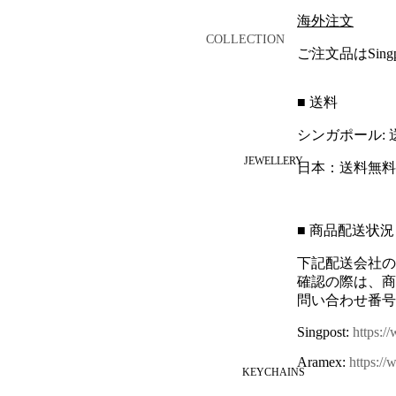
CANDLE HOLDERS
海外注文
COLLECTION
ALL
ご注文品はSingpo
JADEITE
BY MATERIALS
CARNELIAN
■ 送料
ONYX
3:16PM
シンガポール:
CREAM MARBLE
ARCHIVIST
JEWELLERY
日本：送料無料
GREY MARBLE
BLUES
BLACK MARBLE
ENDLESS
■ 商品配送状況
BLOSSOM
下記配送会社の
FIGUE
確認の際は、商
LIKE A ROSE
問い合わせ番号
LIQUORICE
Singpost:
https:/
ONE SUMMER DAY
Aramex:
https:/
KEYCHAINS