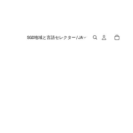
SGD
地域と言語セレクター
/
JA